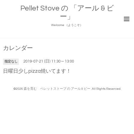
Pellet Stove の 「アール & ビ
ー」
Welcome （ようこそ）
カレンダー
2019-07-21 (日) 11:30～13:00
指定なし
日曜日少しpizza焼いてます！
©2026
森を育む ペレットストーブ の アール & ビー
. All Rights Reserved.