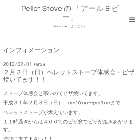
Pellet Stove の 「アール & ビ
ー」
Welcome （ようこそ）
インフォメーション
2019
02
01
/
/
09:38
２月３日（日）ペレットストーブ体感会・ピザ
焼いてます！！
ストーブ体感会と寒いのでピザ焼いてます。
平成３１年２月３日（日） am10:oo〜pm3:ooまで
ペレットストーブが燃えています。
１１時過ぎからは４００℃のピザ窯でピザが焼きあがりま
す。
遊びに来て下さい！！