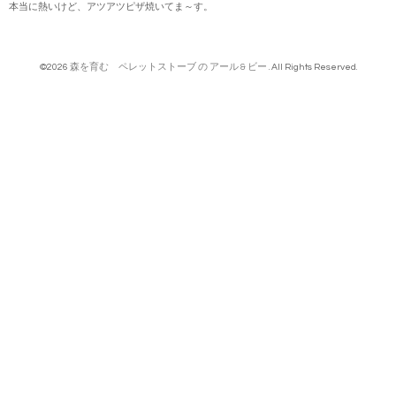
本当に熱いけど、アツアツピザ焼いてま～す。
©2026
森を育む ペレットストーブ の アール & ビー
. All Rights Reserved.