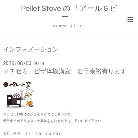
Pellet Stove の 「アール & ビ
ー」
Welcome （ようこそ）
インフォメーション
2019
08
03
/
/
20:14
マチゼミ ピザ体験講座 若干余裕有ります
マチゼミお申込み頂きありがとうございます。
若干余裕がアリマスノデ興味をもたれた方は、遊びに来て下さい。
８月４日(日) １１：３０～１３：３０