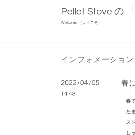
Pellet Stove
Welcome （ようこそ）
インフォメーション
2022
04
05
春
/
/
14:48
春で
たま
スト
しっ