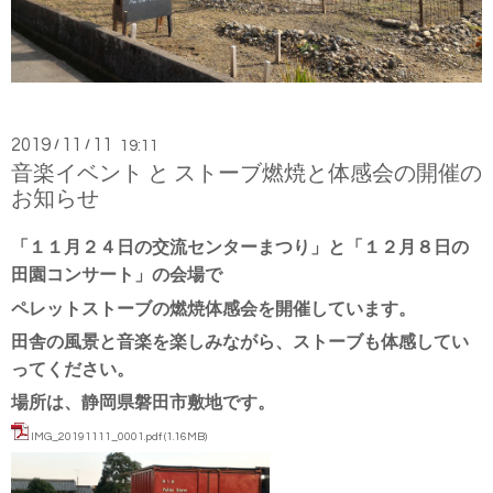
2019
11
11
/
/
19:11
音楽イベント と ストーブ燃焼と体感会の開催の
お知らせ
「１１月２４日の交流センターまつり」と「１２月８日の
田園コンサート」の会場で
ペレットストーブの燃焼体感会を開催しています。
田舎の風景と音楽を楽しみながら、ストーブも体感してい
ってください。
場所は、静岡県磐田市敷地です。
IMG_20191111_0001.pdf
(1.16MB)