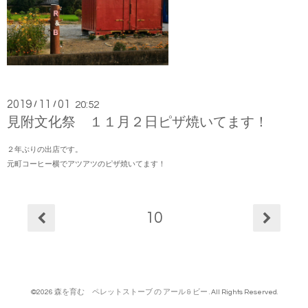
2019
11
01
/
/
20:52
見附文化祭 １１月２日ピザ焼いてます！
２年ぶりの出店です。
元町コーヒー横でアツアツのピザ焼いてます！
10
©2026
森を育む ペレットストーブ の アール & ビー
. All Rights Reserved.