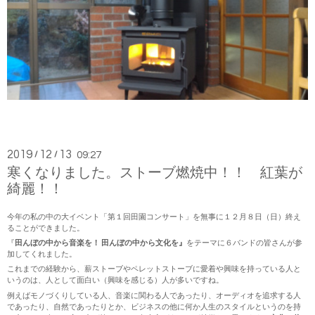
2019
12
13
/
/
09:27
寒くなりました。ストーブ燃焼中！！ 紅葉が
綺麗！！
今年の私の中の大イベント「第１回田園コンサート」を無事に１２月８日（日）終え
ることができました。
『
田んぼの中から音楽を！ 田んぼの中から文化を』
をテーマに６バンドの皆さんが参
加してくれました。
これまでの経験から、薪ストーブやペレットストーブに愛着や興味を持っている人と
いうのは、人として面白い（興味を感じる）人が多いですね。
例えばモノづくりしている人、音楽に関わる人であったり、オーディオを追求する人
であったり、自然であったりとか、ビジネスの他に何か人生のスタイルというのを持