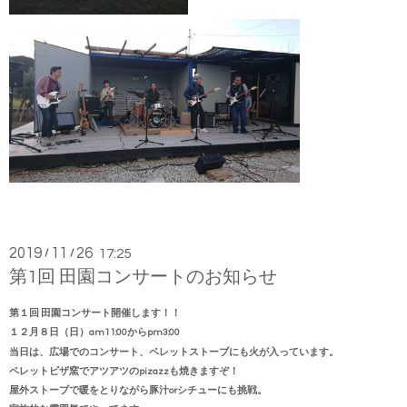
2019
11
26
/
/
17:25
第1回 田園コンサートのお知らせ
第１回 田園コンサート開催します！！
１２月８日（日）am11:00からpm3:00
当日は、広場でのコンサート、ペレットストーブにも火が入っています。
ペレットピザ窯でアツアツのpizazzも焼きますぞ！
屋外ストーブで暖をとりながら豚汁orシチューにも挑戦。