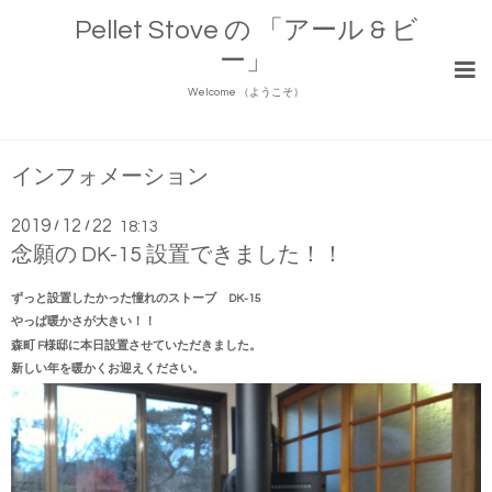
Pellet Stove の 「アール & ビ
ー」
Welcome （ようこそ）
インフォメーション
2019
12
22
/
/
18:13
念願の DK-15 設置できました！！
ずっと設置したかった憧れのストーブ
DK-15
やっぱ暖かさが大きい！！
森町 F様邸に本日設置させていただきました。
新しい年を暖かくお迎えください。